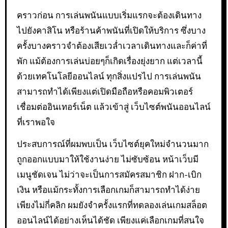
คราวก่อน การเล่นพนันแบบเริ่มแรกจะต้องเดินทาง
ไปยังคาสิโน หรือร้านค้าพนันที่เปิดให้บริการ ซึ่งบาง
ครั้งบางคราวจำต้องเสียเวล่ำเวลาเดินทางและก็ค่าที่
พัก แม้ต้องการเล่นบ่อยๆก็เกิดเรื่องยุ่งยาก แต่เวลานี้
ด้วยเทคโนโลยีออนไลน์ ทุกสิ่งแปรไป การเล่นพนัน
สามารถทำได้เพียงแต่เปิดมือถือหรือคอมพิวเตอร์
เชื่อมต่ออินเทอร์เน็ต แล้วเข้าสู่ เว็บไซต์พนันออนไลน์
ที่เราพอใจ
ประสบการณ์ที่ผมพบเป็น เว็บไซต์ยุคใหม่จำนวนมาก
ถูกออกแบบมาให้ใช้งานง่าย ไม่ซับซ้อน หน้าเว็บมี
เมนูชัดเจน ไม่ว่าจะเป็นการสมัครสมาชิก ฝาก-เบิก
เงิน หรือแม้กระทั้งการเลือกเกมก็สามารถทำได้ง่าย
เพียงไม่กี่คลิก ผมยังจำครั้งแรกที่ทดลองเล่นเกมสล็อต
ออนไลน์ได้อย่างเห็นได้ชัด เพียงแค่เลือกเกมที่สนใจ