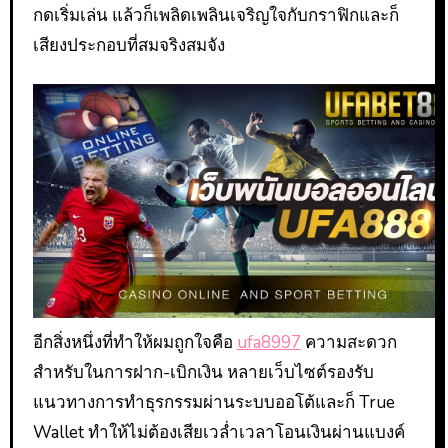
กดเริ่มเล่น แล้วก็เพลิดเพลินเจริญใจกับกราฟิกและก็
เสียงประกอบที่สมจริงสมจัง
อีกสิ่งหนึ่งที่ทำให้ผมถูกใจคือ
ufa8997
ความสะดวก
สำหรับในการฝาก-เบิกเงิน หลายเว็บไซต์รองรับ
แนวทางการทำธุรกรรมผ่านระบบออโต้และก็ True
Wallet ทำให้ไม่ต้องเสียเวล่ำเวลาโอนเงินผ่านแบงค์