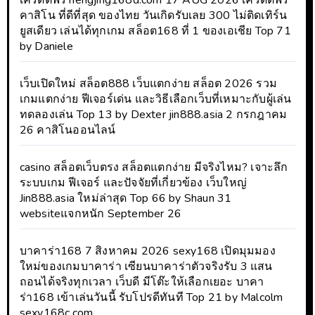
คาสิโน ที่ดีที่สุด ของไทย วันเกิดรับเลย 300 ไม่ติดเทิร์น
ยูสเดียว เล่นได้ทุกเกม สล็อต168 ที่ 1 ของเอเชีย Top 71
by Daniele
เว็บเปิดใหม่ สล็อต888 เว็บแตกง่าย สล็อต 2026 รวม
เกมแตกง่าย ฟีเจอร์เด่น และวิธีเลือกเว็บที่เหมาะกับผู้เล่น
ทดลองเล่น Top 13 by Dexter jin888.asia 2 กรกฎาคม
26 คาสิโนออนไลน์
casino สล็อตเว็บตรง สล็อตแตกง่าย มีจริงไหม? เจาะลึก
ระบบเกม ฟีเจอร์ และปัจจัยที่เกี่ยวข้อง เว็บใหญ่
Jin888.asia ใหม่ล่าสุด Top 66 by Shaun 31
websiteแจกหนัก September 26
บาคาร่า168 7 สิงหาคม 2026 sexy168 เปิดมุมมอง
ใหม่ของเกมบาคาร่า เซียนบาคาร่าตัวจริงรับ 3 แสน
ถอนได้จริงทุกเวลา เว็บดี มีโต๊ะให้เลือกเยอะ บาคา
ร่า168 เข้าเล่นวันนี้ รับโปรดีทันที Top 21 by Malcolm
sexy168c.com