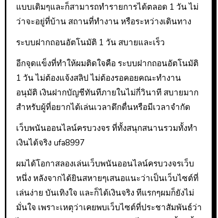
แบบเดิมๆและก็สามารถทำรายการได้ตลอด 1 วัน ไม่
ว่าจะอยู่ที่บ้าน สถานที่ทำงาน หรือระหว่างเดินทาง
ระบบฝากถอนอัตโนมัติ 1 วัน สบายและเร็ว
อีกจุดแข็งที่ทำให้ผมติดใจคือ ระบบฝากถอนอัตโนมัติ
1 วัน ไม่ต้องแจ้งสลิป ไม่ต้องรอคอยคณะทำงาน
อนุมัติ เงินฝากบัญชีทันทีภายในไม่กี่วินาที สบายมาก
สำหรับผู้ที่อยากได้เล่นเวลาดึกดื่นหรือมีเวลาจำกัด
เว็บพนันออนไลน์ครบวงจร ที่ทั้งสนุกสนานรวมทั้งทำ
เงินได้จริง ufa8997
ผมได้โอกาสลองเล่นเว็บพนันออนไลน์ครบวงจรเว็บ
หนึ่ง หลังจากได้ยินสหายๆเสนอแนะว่าเป็นเว็บไซต์ที่
เล่นง่าย บันเทิงใจ และก็ได้เงินจริง ทีแรกๆผมก็ยังไม่
มั่นใจ เพราะเหตุว่าเคยพบเว็บไซต์ที่ประชาสัมพันธ์ว่า