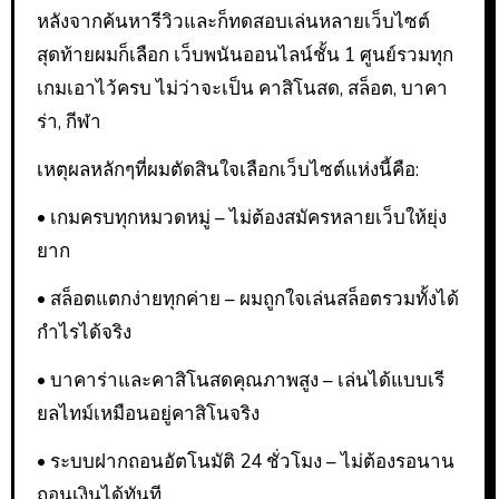
หลังจากค้นหารีวิวและก็ทดสอบเล่นหลายเว็บไซต์
สุดท้ายผมก็เลือก เว็บพนันออนไลน์ชั้น 1 ศูนย์รวมทุก
เกมเอาไว้ครบ ไม่ว่าจะเป็น คาสิโนสด, สล็อต, บาคา
ร่า, กีฬา
เหตุผลหลักๆที่ผมตัดสินใจเลือกเว็บไซต์แห่งนี้คือ:
• เกมครบทุกหมวดหมู่ – ไม่ต้องสมัครหลายเว็บให้ยุ่ง
ยาก
• สล็อตแตกง่ายทุกค่าย – ผมถูกใจเล่นสล็อตรวมทั้งได้
กำไรได้จริง
• บาคาร่าและคาสิโนสดคุณภาพสูง – เล่นได้แบบเรี
ยลไทม์เหมือนอยู่คาสิโนจริง
• ระบบฝากถอนอัตโนมัติ 24 ชั่วโมง – ไม่ต้องรอนาน
ถอนเงินได้ทันที