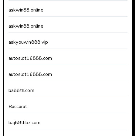
askwin88.online
askwin88.online
askyouwin888 vip
autoslot16888.com
autoslot16888.com
ba88th.com
Baccarat
baj88thbz.com