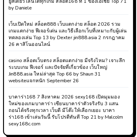
ยูสเดียว เล่นได้ทุกเกม สล็อต168 ที่ 1 ของเอเชีย Top 71
by Daniele
เว็บเปิดใหม่ สล็อต888 เว็บแตกง่าย สล็อต 2026 รวม
เกมแตกง่าย ฟีเจอร์เด่น และวิธีเลือกเว็บที่เหมาะกับผู้เล่น
ทดลองเล่น Top 13 by Dexter jin888.asia 2 กรกฎาคม
26 คาสิโนออนไลน์
casino สล็อตเว็บตรง สล็อตแตกง่าย มีจริงไหม? เจาะลึก
ระบบเกม ฟีเจอร์ และปัจจัยที่เกี่ยวข้อง เว็บใหญ่
Jin888.asia ใหม่ล่าสุด Top 66 by Shaun 31
websiteแจกหนัก September 26
บาคาร่า168 7 สิงหาคม 2026 sexy168 เปิดมุมมอง
ใหม่ของเกมบาคาร่า เซียนบาคาร่าตัวจริงรับ 3 แสน
ถอนได้จริงทุกเวลา เว็บดี มีโต๊ะให้เลือกเยอะ บาคา
ร่า168 เข้าเล่นวันนี้ รับโปรดีทันที Top 21 by Malcolm
sexy168c.com