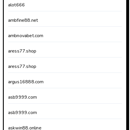
alot666
ambfine88.net
ambnovabet.com
aress77.shop
aress77.shop
argus16888.com
asb9999.com
asb9999.com
askwin88.online