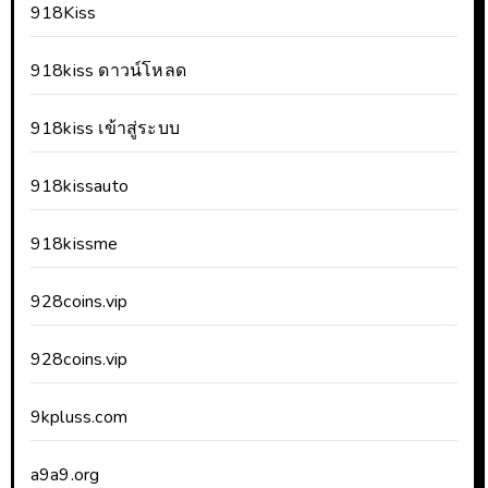
918Kiss
918kiss ดาวน์โหลด
918kiss เข้าสู่ระบบ
918kissauto
918kissme
928coins.vip
928coins.vip
9kpluss.com
a9a9.org