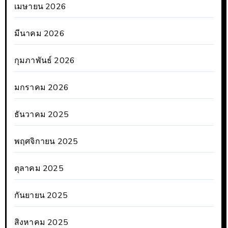
เมษายน 2026
มีนาคม 2026
กุมภาพันธ์ 2026
มกราคม 2026
ธันวาคม 2025
พฤศจิกายน 2025
ตุลาคม 2025
กันยายน 2025
สิงหาคม 2025