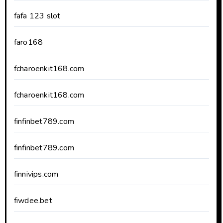
fafa 123 slot
faro168
fcharoenkit168.com
fcharoenkit168.com
finfinbet789.com
finfinbet789.com
finnivips.com
fiwdee.bet