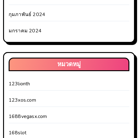
กุมภาพันธ์ 2024
มกราคม 2024
หมวดหมู่
123lionth
123xos.com
1688vegasx.com
168slot