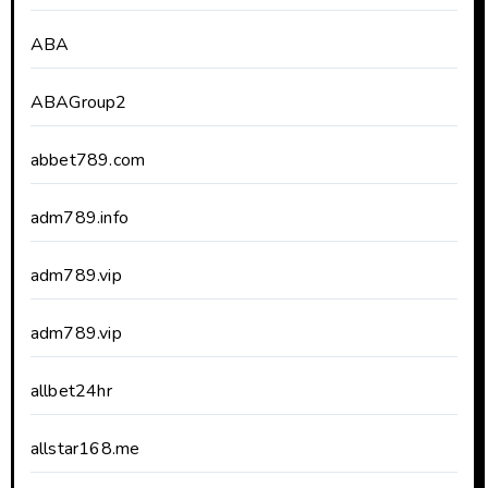
ABA
ABAGroup2
abbet789.com
adm789.info
adm789.vip
adm789.vip
allbet24hr
allstar168.me