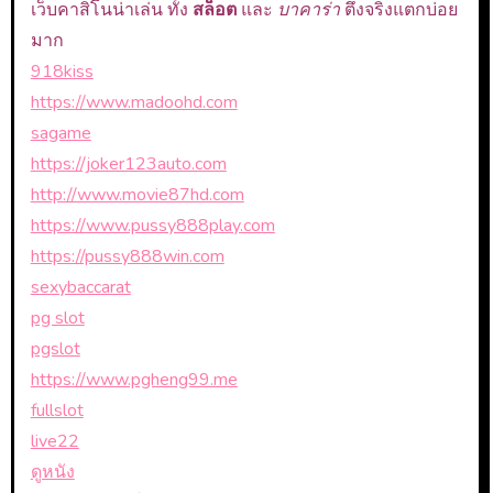
เว็บคาสิโนน่าเล่น ทั้ง
สล็อต
และ
บาคาร่า
ตึงจริงแตกบ่อย
มาก
918kiss
https://www.madoohd.com
sagame
https://joker123auto.com
http://www.movie87hd.com
https://www.pussy888play.com
https://pussy888win.com
sexybaccarat
pg slot
pgslot
https://www.pgheng99.me
fullslot
live22
ดูหนัง