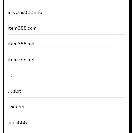
infyplus888.info
item388.com
item388.net
item388.net
Jili
Jilislot
Jinda55
jinda888