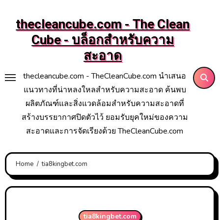
Skip
to
thecleancube.com - The Clean
content
Cube - บล็อกสำหรับความ
สะอาด
thecleancube.com - TheCleanCube.com นำเสนอ
แนวทางที่น่าหลงใหลสำหรับความสะอาด ค้นพบ
ผลิตภัณฑ์และสิ่งแวดล้อมสำหรับความสะอาดที่
สร้างบรรยากาศปิดตัวไว้ ยอมรับยุคใหม่ของความ
สะอาดและการจัดเรียงด้วย TheCleanCube.com
Home
tia8kingbet.com
tia8kingbet.com