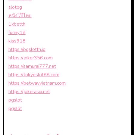
slotpg
หนังโป๊ไทย
1xbetth
funny18
kiss918
https://pgslotth.io
https://joker356.com
https://samurai777.net
https://tokyoslot88.com
https://betwayvietnam.com
https://jokerasia.net
pgslot
pgslot