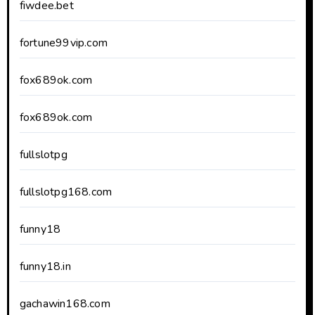
fiwdee.bet
fortune99vip.com
fox689ok.com
fox689ok.com
fullslotpg
fullslotpg168.com
funny18
funny18.in
gachawin168.com