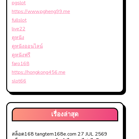
pgslot
https://www.pgheng99.me
fullslot
live22
ดูหนัง
ดูหนังออนไลน์
ดูหนังฟรี
faro168
https://hongkong456.me
slot66
เรื่องล่าสุด
สล็อต168 tangtem168e.com 27 JUL 2569