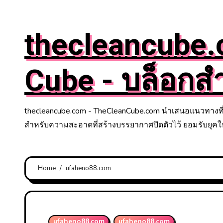
Skip
to
thecleancube.
content
Cube - บล็อก
thecleancube.com - TheCleanCube.com นำเสนอแนวทางท
สำหรับความสะอาดที่สร้างบรรยากาศปิดตัวไว้ ยอมรับยุ
Home
ufaheno88.com
ufaheno88.com
ufaheno88.com