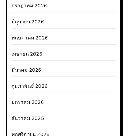
กรกฎาคม 2026
มิถุนายน 2026
พฤษภาคม 2026
เมษายน 2026
มีนาคม 2026
กุมภาพันธ์ 2026
มกราคม 2026
ธันวาคม 2025
พฤศจิกายน 2025