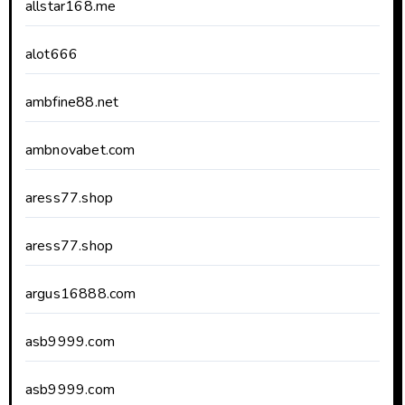
allstar168.me
alot666
ambfine88.net
ambnovabet.com
aress77.shop
aress77.shop
argus16888.com
asb9999.com
asb9999.com