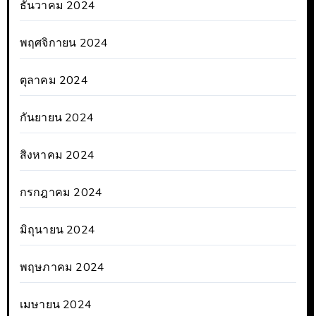
ธันวาคม 2024
พฤศจิกายน 2024
ตุลาคม 2024
กันยายน 2024
สิงหาคม 2024
กรกฎาคม 2024
มิถุนายน 2024
พฤษภาคม 2024
เมษายน 2024