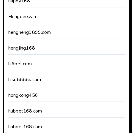
happy168
Hengdee.win
hengheng9899.com
hengjing168
hi6bet.com
hiso8888s.com
hongkong456
hubbet168.com
hubbet168.com