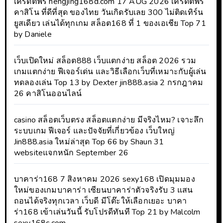
เครดิตฟรี hengjing168d.com 17 AUG 2026 เครดิตฟรี
คาสิโน ที่ดีที่สุด ของไทย วันเกิดรับเลย 300 ไม่ติดเทิร์น
ยูสเดียว เล่นได้ทุกเกม สล็อต168 ที่ 1 ของเอเชีย Top 71
by Daniele
เว็บเปิดใหม่ สล็อต888 เว็บแตกง่าย สล็อต 2026 รวม
เกมแตกง่าย ฟีเจอร์เด่น และวิธีเลือกเว็บที่เหมาะกับผู้เล่น
ทดลองเล่น Top 13 by Dexter jin888.asia 2 กรกฎาคม
26 คาสิโนออนไลน์
casino สล็อตเว็บตรง สล็อตแตกง่าย มีจริงไหม? เจาะลึก
ระบบเกม ฟีเจอร์ และปัจจัยที่เกี่ยวข้อง เว็บใหญ่
Jin888.asia ใหม่ล่าสุด Top 66 by Shaun 31
websiteแจกหนัก September 26
บาคาร่า168 7 สิงหาคม 2026 sexy168 เปิดมุมมอง
ใหม่ของเกมบาคาร่า เซียนบาคาร่าตัวจริงรับ 3 แสน
ถอนได้จริงทุกเวลา เว็บดี มีโต๊ะให้เลือกเยอะ บาคา
ร่า168 เข้าเล่นวันนี้ รับโปรดีทันที Top 21 by Malcolm