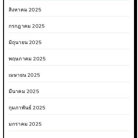
สิงหาคม 2025
กรกฎาคม 2025
มิถุนายน 2025
พฤษภาคม 2025
เมษายน 2025
มีนาคม 2025
กุมภาพันธ์ 2025
มกราคม 2025