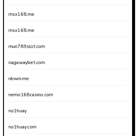
msx168.me
msx168.me
mun789slot.com
nagawaybet.com
nbwin.me
nemo168casino.com
no1huay
no1huay.com