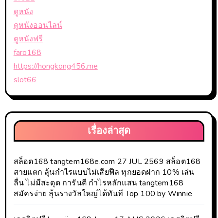
ดูหนัง
ดูหนังออนไลน์
ดูหนังฟรี
faro168
https://hongkong456.me
slot66
เรื่องล่าสุด
สล็อต168 tangtem168e.com 27 JUL 2569 สล็อต168
สายแตก ลุ้นกำไรแบบไม่เสียฟีล ทุกยอดฝาก 10% เล่น
ลื่น ไม่มีสะดุด การันตี กำไรหลักแสน tangtem168
สมัครง่าย ลุ้นรางวัลใหญ่ได้ทันที Top 100 by Winnie