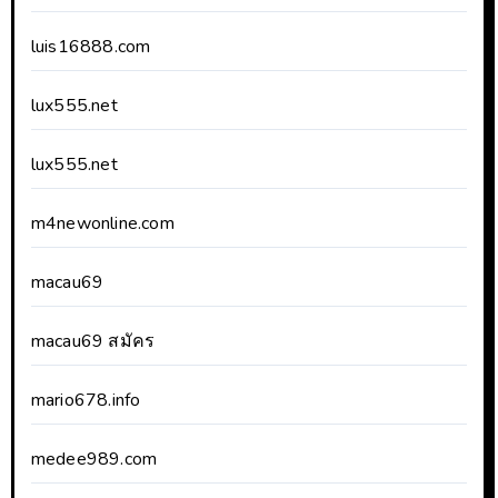
luis16888.com
lux555.net
lux555.net
m4newonline.com
macau69
macau69 สมัคร
mario678.info
medee989.com