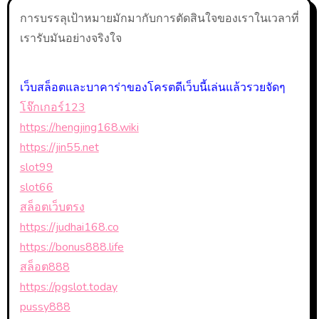
การบรรลุเป้าหมายมักมากับการตัดสินใจของเราในเวลาที่
เรารับมันอย่างจริงใจ
เว็บสล็อตและบาคาร่าของโครตดีเว็บนี้เล่นแล้วรวยจัดๆ
โจ๊กเกอร์123
https://hengjing168.wiki
https://jin55.net
slot99
slot66
สล็อตเว็บตรง
https://judhai168.co
https://bonus888.life
สล็อต888
https://pgslot.today
pussy888