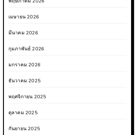
พฤษภาคม 2026
เมษายน 2026
มีนาคม 2026
กุมภาพันธ์ 2026
มกราคม 2026
ธันวาคม 2025
พฤศจิกายน 2025
ตุลาคม 2025
กันยายน 2025