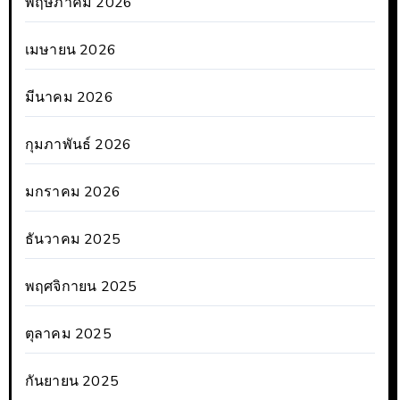
พฤษภาคม 2026
เมษายน 2026
มีนาคม 2026
กุมภาพันธ์ 2026
มกราคม 2026
ธันวาคม 2025
พฤศจิกายน 2025
ตุลาคม 2025
กันยายน 2025