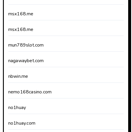
msx168.me
msx168.me
mun789slot.com
nagawaybet.com
nbwin.me
nemo168casino.com
no1huay
no1huay.com