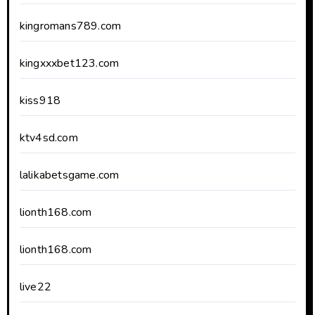
kingromans789.com
kingxxxbet123.com
kiss918
ktv4sd.com
lalikabetsgame.com
lionth168.com
lionth168.com
live22