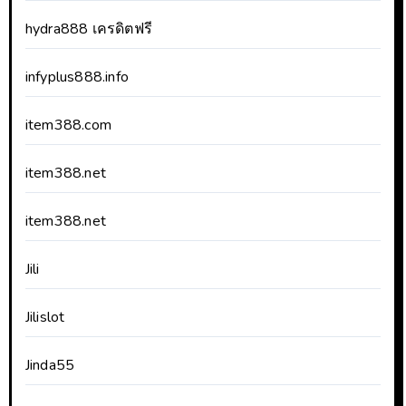
hydra888 เครดิตฟรี
infyplus888.info
item388.com
item388.net
item388.net
Jili
Jilislot
Jinda55