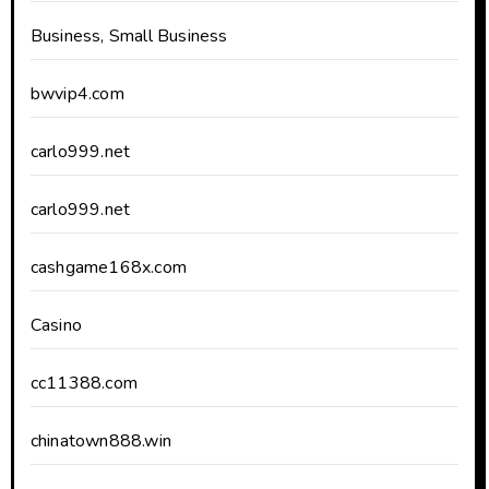
Business, Small Business
bwvip4.com
carlo999.net
carlo999.net
cashgame168x.com
Casino
cc11388.com
chinatown888.win