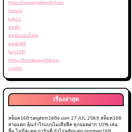
https://www.pgheng99.me
fullslot
live22
ดูหนัง
ดูหนังออนไลน์
ดูหนังฟรี
faro168
https://hongkong456.me
slot66
เรื่องล่าสุด
สล็อต168 tangtem168e.com 27 JUL 2569 สล็อต168
สายแตก ลุ้นกำไรแบบไม่เสียฟีล ทุกยอดฝาก 10% เล่น
ลื่น ไม่มีสะดุด การันตี กำไรหลักแสน tangtem168