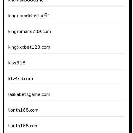
khumsup888.me
kingdom66 ทางเข้า
kingromans789.com
kingxxxbet123.com
kiss918
ktv4sd.com
lalikabetsgame.com
lionth168.com
lionth168.com