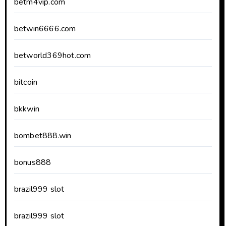
betm4vip.com
betwin6666.com
betworld369hot.com
bitcoin
bkkwin
bombet888.win
bonus888
brazil999 slot
brazil999 slot