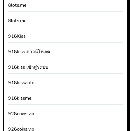
8lots.me
8lots.me
918Kiss
918kiss ดาวน์โหลด
918kiss เข้าสู่ระบบ
918kissauto
918kissme
928coins.vip
928coins.vip