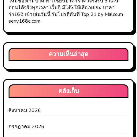
ใหม่ของเกมบาคาร่า เซียนบาคาร่าตัวจริงรับ 3 แสน
ถอนได้จริงทุกเวลา เว็บดี มีโต๊ะให้เลือกเยอะ บาคา
ร่า168 เข้าเล่นวันนี้ รับโปรดีทันที Top 21 by Malcolm
sexy168c.com
ความเห็นล่าสุด
คลังเก็บ
สิงหาคม 2026
กรกฎาคม 2026