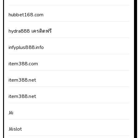
hubbet168.com
hydra888 เครดิตฟรี
infyplus888.info
item388.com
item388.net
item388.net
Jili
Jilislot