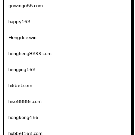
gowingo88.com
happy168
Hengdee.win
hengheng9899.com
hengjing168
hi6bet.com
hiso8888s.com
hongkong456
hubbet168.com