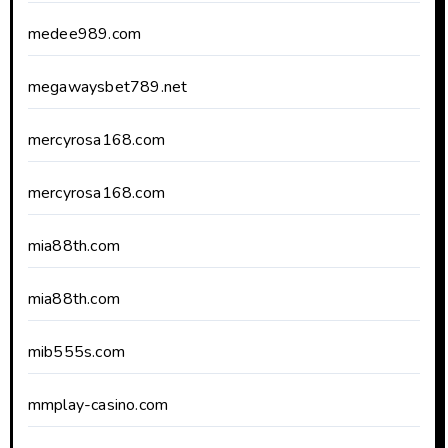
medee989.com
megawaysbet789.net
mercyrosa168.com
mercyrosa168.com
mia88th.com
mia88th.com
mib555s.com
mmplay-casino.com