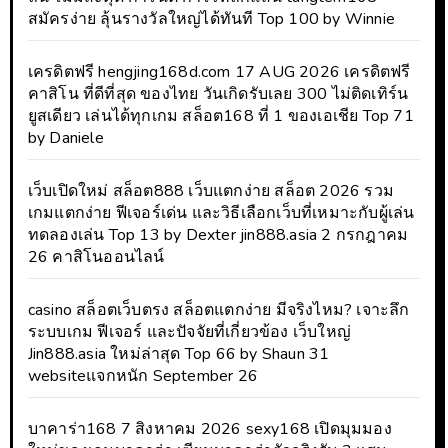
สมัครง่าย ลุ้นรางวัลใหญ่ได้ทันที Top 100 by Winnie
เครดิตฟรี hengjing168d.com 17 AUG 2026 เครดิตฟรี
คาสิโน ที่ดีที่สุด ของไทย วันเกิดรับเลย 300 ไม่ติดเทิร์น
ยูสเดียว เล่นได้ทุกเกม สล็อต168 ที่ 1 ของเอเชีย Top 71
by Daniele
เว็บเปิดใหม่ สล็อต888 เว็บแตกง่าย สล็อต 2026 รวม
เกมแตกง่าย ฟีเจอร์เด่น และวิธีเลือกเว็บที่เหมาะกับผู้เล่น
ทดลองเล่น Top 13 by Dexter jin888.asia 2 กรกฎาคม
26 คาสิโนออนไลน์
casino สล็อตเว็บตรง สล็อตแตกง่าย มีจริงไหม? เจาะลึก
ระบบเกม ฟีเจอร์ และปัจจัยที่เกี่ยวข้อง เว็บใหญ่
Jin888.asia ใหม่ล่าสุด Top 66 by Shaun 31
websiteแจกหนัก September 26
บาคาร่า168 7 สิงหาคม 2026 sexy168 เปิดมุมมอง