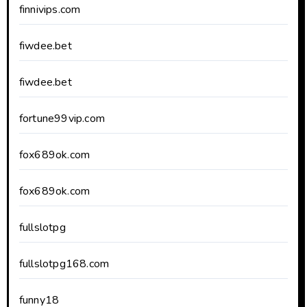
finnivips.com
fiwdee.bet
fiwdee.bet
fortune99vip.com
fox689ok.com
fox689ok.com
fullslotpg
fullslotpg168.com
funny18