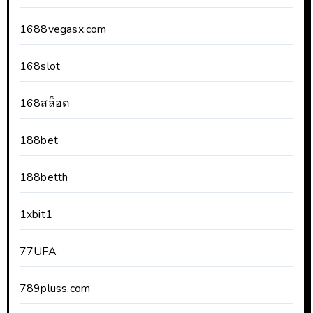
1688vegasx.com
168slot
168สล็อต
188bet
188betth
1xbit1
77UFA
789pluss.com