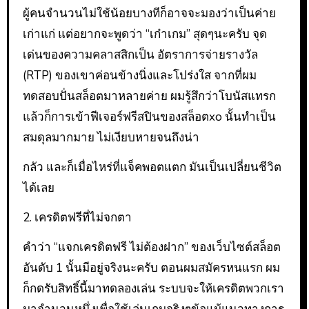
ผู้คนจำนวนไม่ใช้น้อยบางทีก็อาจจะมองว่าเป็นค่าย
เก่าแก่ แต่อยากจะพูดว่า “เก๋าเกม” สุดๆนะครับ จุด
เด่นของความคลาสสิกเป็น อัตราการจ่ายรางวัล
(RTP) ของเขาค่อนข้างนิ่งและโปร่งใส จากที่ผม
ทดสอบปั่นสล็อตมาหลายค่าย ผมรู้สึกว่าโบนัสแทรก
แล้วก็การเข้าฟีเจอร์ฟรีสปินของสล็อตxo นั้นทำเป็น
สมดุลมากมาย ไม่เงียบหายจนถึงน่า
กลัว และก็เมื่อไหร่ที่แจ็คพอตแตก มันเป็นเปลี่ยนชีวิต
ได้เลย
2. เครดิตฟรีที่ไม่จกตา
คำว่า “แจกเครดิตฟรี ไม่ต้องฝาก” ของเว็บไซต์สล็อต
อันดับ 1 นั้นมีอยู่จริงนะครับ ตอนผมสมัครหนแรก ผม
ก็กดรับสิทธิ์นี้มาทดลองเล่น ระบบจะให้เครดิตพวกเรา