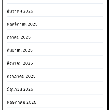
ธันวาคม 2025
พฤศจิกายน 2025
ตุลาคม 2025
กันยายน 2025
สิงหาคม 2025
กรกฎาคม 2025
มิถุนายน 2025
พฤษภาคม 2025