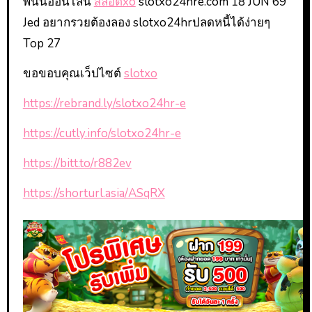
พนันออนไลน์
สล็อตxo
slotxo24hre.com 18 JUN 69
Jed อยากรวยต้องลอง slotxo24hrปลดหนี้ได้ง่ายๆ
Top 27
ขอขอบคุณเว็ปไซต์
slotxo
https://rebrand.ly/slotxo24hr-e
https://cutly.info/slotxo24hr-e
https://bitt.to/r882ev
https://shorturl.asia/ASqRX