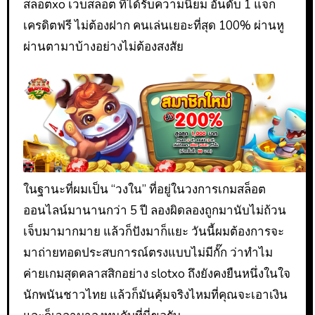
สล็อตxo เว็บสล็อต ที่ได้รับความนิยม อันดับ 1 แจก
เครดิตฟรี ไม่ต้องฝาก คนเล่นเยอะที่สุด 100% ผ่านหู
ผ่านตามาบ้างอย่างไม่ต้องสงสัย
ในฐานะที่ผมเป็น “วงใน” ที่อยู่ในวงการเกมสล็อต
ออนไลน์มานานกว่า 5 ปี ลองผิดลองถูกมานับไม่ถ้วน
เจ็บมามากมาย แล้วก็ปังมาก็แยะ วันนี้ผมต้องการจะ
มาถ่ายทอดประสบการณ์ตรงแบบไม่มีกั๊ก ว่าทำไม
ค่ายเกมสุดคลาสสิกอย่าง slotxo ถึงยังคงยืนหนึ่งในใจ
นักพนันชาวไทย แล้วก็มันคุ้มจริงไหมที่คุณจะเอาเงิน