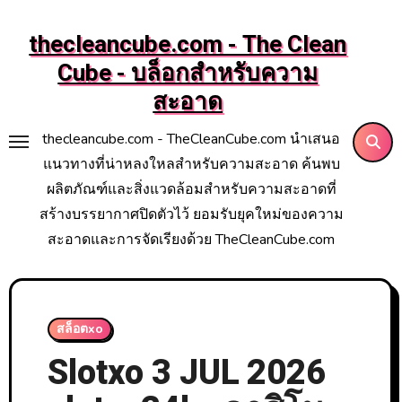
Skip
to
thecleancube.com - The Clean
content
Cube - บล็อกสำหรับความ
สะอาด
thecleancube.com - TheCleanCube.com นำเสนอ
แนวทางที่น่าหลงใหลสำหรับความสะอาด ค้นพบ
ผลิตภัณฑ์และสิ่งแวดล้อมสำหรับความสะอาดที่
สร้างบรรยากาศปิดตัวไว้ ยอมรับยุคใหม่ของความ
สะอาดและการจัดเรียงด้วย TheCleanCube.com
สล็อตxo
Slotxo 3 JUL 2026