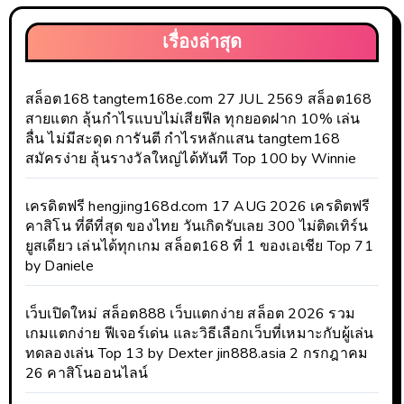
เรื่องล่าสุด
สล็อต168 tangtem168e.com 27 JUL 2569 สล็อต168
สายแตก ลุ้นกำไรแบบไม่เสียฟีล ทุกยอดฝาก 10% เล่น
ลื่น ไม่มีสะดุด การันตี กำไรหลักแสน tangtem168
สมัครง่าย ลุ้นรางวัลใหญ่ได้ทันที Top 100 by Winnie
เครดิตฟรี hengjing168d.com 17 AUG 2026 เครดิตฟรี
คาสิโน ที่ดีที่สุด ของไทย วันเกิดรับเลย 300 ไม่ติดเทิร์น
ยูสเดียว เล่นได้ทุกเกม สล็อต168 ที่ 1 ของเอเชีย Top 71
by Daniele
เว็บเปิดใหม่ สล็อต888 เว็บแตกง่าย สล็อต 2026 รวม
เกมแตกง่าย ฟีเจอร์เด่น และวิธีเลือกเว็บที่เหมาะกับผู้เล่น
ทดลองเล่น Top 13 by Dexter jin888.asia 2 กรกฎาคม
26 คาสิโนออนไลน์