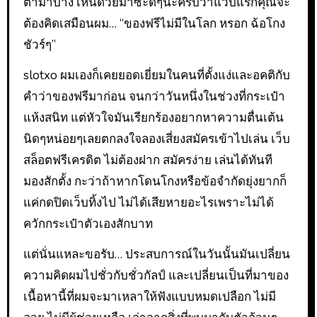
ตามาบ้าง เห็นด้วยมาซะดีๆนะครับว่าแวบแรกคุณจะ
ต้องคิดเสมือนผม… “ของฟรีไม่มีในโลก หรอก ฉ้อโกง
ชัวร์ๆ”
slotxo ผมเองก็เคยยอดเยี่ยมในคนที่ตั้งแง่และอคติกับ
คำว่าของฟรีมาก่อน จนกว่าวันหนึ่งในช่วงที่กระเป๋า
แห้งสนิท แต่หัวใจมันเรียกร้องอยากหาความตื่นเต้น
นิดๆหน่อยๆเลยตกลงใจลองเสี่ยงสมัครเข้าไปเล่น เว็บ
สล็อตฟรีเครดิต ไม่ต้องฝาก สมัครง่าย เล่นได้ทันที
มองสักตั้ง กะว่าถ้าหากโดนโกงหรือข้อจำกัดยุ่งยากก็
แค่กดปิดเว็บทิ้งไป ไม่ได้เสียหายอะไรเพราะไม่ได้
ควักกระเป๋าตัวเองสักบาท
แต่นั่นแหละขอรับ… ประสบการณ์ในวันนั้นมันเปลี่ยน
ความคิดผมไปชั่วกับชั่วกัลป์ และเปลี่ยนเป็นที่มาของ
เนื้อหานี้ที่ผมจะมาเหลาให้ฟังแบบหมดเปลือก ไม่มี