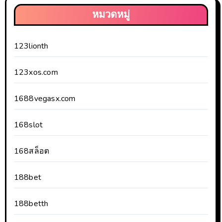
หมวดหมู่
123lionth
123xos.com
1688vegasx.com
168slot
168สล็อต
188bet
188betth