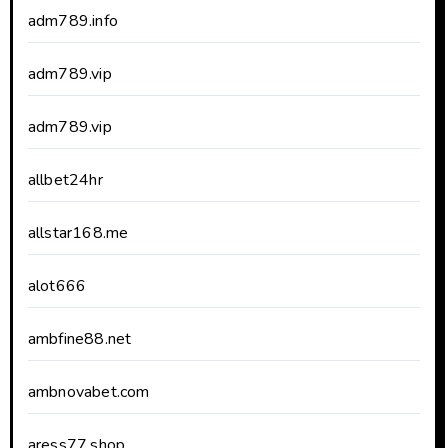
adm789.info
adm789.vip
adm789.vip
allbet24hr
allstar168.me
alot666
ambfine88.net
ambnovabet.com
aress77.shop