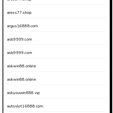
aress77.shop
argus16888.com
asb9999.com
asb9999.com
askwin88.online
askwin88.online
askyouwin888 vip
autoslot16888.com