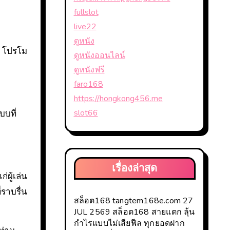
fullslot
live22
ดูหนัง
่ โปรโม
ดูหนังออนไลน์
ดูหนังฟรี
faro168
https://hongkong456.me
slot66
บบที่
เรื่องล่าสุด
่ผู้เล่น
ราบรื่น
สล็อต168 tangtem168e.com 27
JUL 2569 สล็อต168 สายแตก ลุ้น
กำไรแบบไม่เสียฟีล ทุกยอดฝาก