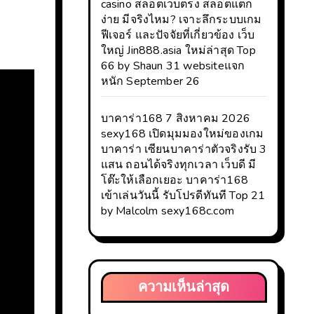
casino สล็อตเว็บตรง สล็อตแตก
ง่าย มีจริงไหม? เจาะลึกระบบเกม
ฟีเจอร์ และปัจจัยที่เกี่ยวข้อง เว็บ
ใหญ่ Jin888.asia ใหม่ล่าสุด Top
66 by Shaun 31 websiteแจก
หนัก September 26
บาคาร่า168 7 สิงหาคม 2026
sexy168 เปิดมุมมองใหม่ของเกม
บาคาร่า เซียนบาคาร่าตัวจริงรับ 3
แสน ถอนได้จริงทุกเวลา เว็บดี มี
โต๊ะให้เลือกเยอะ บาคาร่า168
เข้าเล่นวันนี้ รับโปรดีทันที Top 21
by Malcolm sexy168c.com
ความเห็นล่าสุด