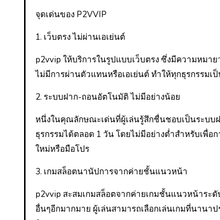
จุดเด่นของ P2VVIP
1. เว็บตรง ไม่ผ่านเอเย่นต์
p2vvip ให้บริการในรูปแบบเว็บตรง ซึ่งมีความหมายว
ไม่มีการผ่านตัวแทนหรือเอเย่นต์ ทำให้ทุกธุรกรรมเป
2. ระบบฝาก-ถอนอัตโนมัติ ไม่มีอย่างน้อย
หนึ่งในคุณลักษณะเด่นที่ผู้เล่นรู้สึกชื่นชอบเป็นระ
ธุรกรรมได้ตลอด 1 วัน โดยไม่มีอย่างต่ำสำหรับเพื่อก
ใหม่หรือมือโปร
3. เกมสล็อตนานัปการจากค่ายชั้นแนวหน้า
p2vvip สะสมเกมสล็อตจากค่ายเกมชั้นแนวหน้าระดับ
อื่นๆอีกมากมาย ผู้เล่นสามารถเลือกเล่นเกมที่นานาป