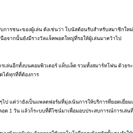
ับการชนะของผู้เล่น ดังเช่นว่า โบนัสต้อนรับสำหรับสมาชิกใหม
อจากนั้นยังมีรางวัลแจ็คพอตใหญ่ที่รอให้ผู้เล่นมาคว้าไป
รเล่นอีกทั้งบนคอมพิวเตอร์ แท็บเล็ต รวมทั้งสมาร์ทโฟน ด้วยระ
ด้ทุกที่ที่ต้องการ
ป แต่ว่ายังเป็นแพลตฟอร์มที่มุ่งเน้นการให้บริการที่ยอดเยี่ยมแก
ลอด 1 วัน แล้วก็ระบบที่ดีไซน์มาเพื่อมอบประสบการณ์การเล่นที่