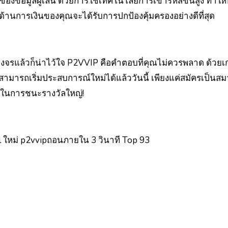
ข้อมูลผู้เล่น ด้วยการใช้เทคโนโลยีการเข้ารหัสขั้นสูง ทำให้
ด้านการเงินของคุณจะได้รับการปกป้องคุ้มครองอย่างดีที่สุด
งจรแล้วก็น่าไว้ใจ P2VVIP คือคำตอบที่คุณไม่ควรพลาด ด้วยเก
ุณสามารถเริ่มประสบการณ์ใหม่ได้แล้ววันนี้ เพียงแค่สมัครเป็นสม
ะในการชนะรางวัลใหญ่!
l ใหม่ p2vvipถอนภายใน 3 วินาที Top 93