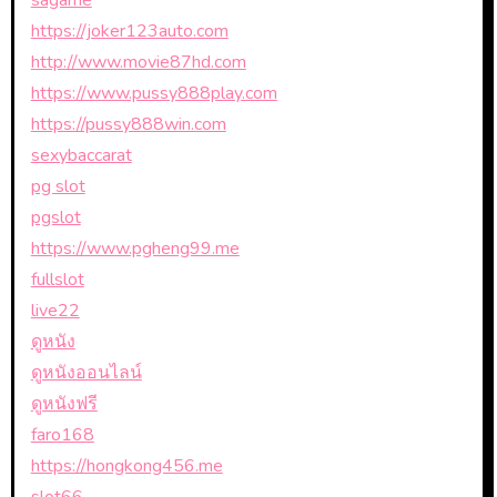
sagame
https://joker123auto.com
http://www.movie87hd.com
https://www.pussy888play.com
https://pussy888win.com
sexybaccarat
pg slot
pgslot
https://www.pgheng99.me
fullslot
live22
ดูหนัง
ดูหนังออนไลน์
ดูหนังฟรี
faro168
https://hongkong456.me