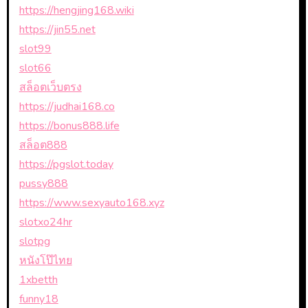
https://hengjing168.wiki
https://jin55.net
slot99
slot66
สล็อตเว็บตรง
https://judhai168.co
https://bonus888.life
สล็อต888
https://pgslot.today
pussy888
https://www.sexyauto168.xyz
slotxo24hr
slotpg
หนังโป๊ไทย
1xbetth
funny18