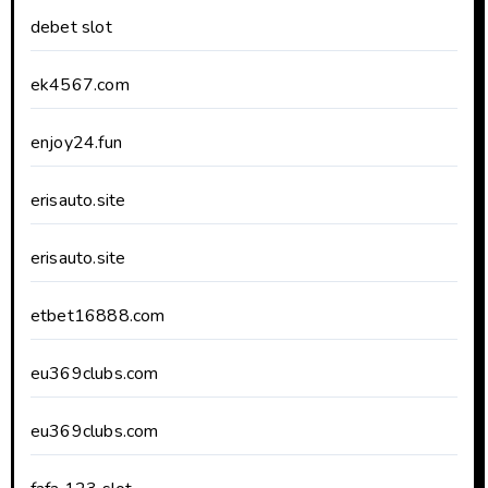
debet slot
ek4567.com
enjoy24.fun
erisauto.site
erisauto.site
etbet16888.com
eu369clubs.com
eu369clubs.com