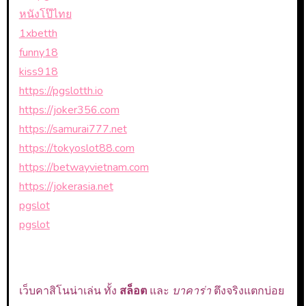
หนังโป๊ไทย
1xbetth
funny18
kiss918
https://pgslotth.io
https://joker356.com
https://samurai777.net
https://tokyoslot88.com
https://betwayvietnam.com
https://jokerasia.net
pgslot
pgslot
เว็บคาสิโนน่าเล่น ทั้ง
สล็อต
และ
บาคาร่า
ตึงจริงแตกบ่อย