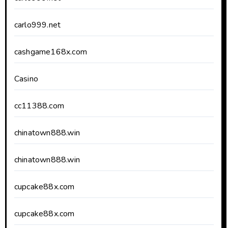
carlo999.net
cashgame168x.com
Casino
cc11388.com
chinatown888.win
chinatown888.win
cupcake88x.com
cupcake88x.com