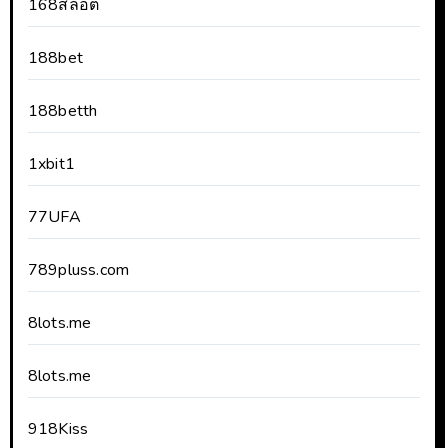
168สล็อต
188bet
188betth
1xbit1
77UFA
789pluss.com
8lots.me
8lots.me
918Kiss