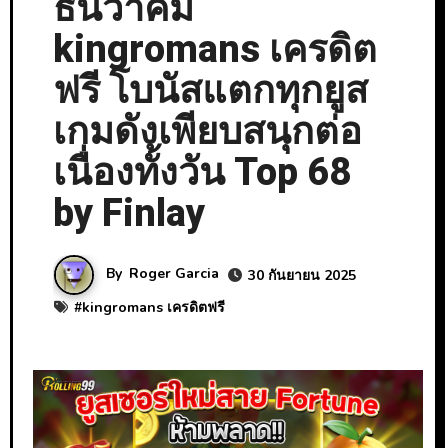
ธันวาคม
kingromans เครดิต
ฟรี โบนัสแตกทุกยูส
เกมดังเพียบสนุกต่อ
เนื่องทั้งวัน Top 68
by Finlay
By
Roger Garcia
30 กันยายน 2025
#
kingromans เครดิตฟรี