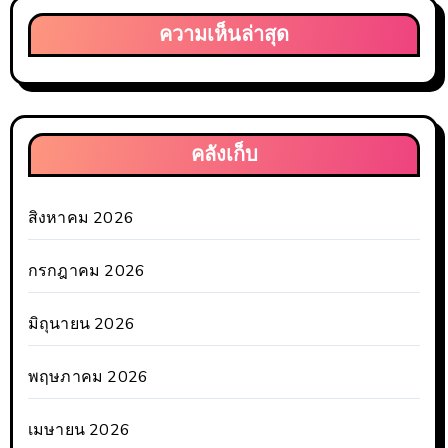
ความเห็นล่าสุด
คลังเก็บ
สิงหาคม 2026
กรกฎาคม 2026
มิถุนายน 2026
พฤษภาคม 2026
เมษายน 2026