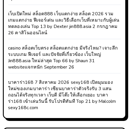
เว็บเปิดใหม่ สล็อต888 เว็บแตกง่าย สล็อต 2026 รวม
เกมแตกง่าย ฟีเจอร์เด่น และวิธีเลือกเว็บที่เหมาะกับผู้เล่น
ทดลองเล่น Top 13 by Dexter jin888.asia 2 กรกฎาคม
26 คาสิโนออนไลน์
casino สล็อตเว็บตรง สล็อตแตกง่าย มีจริงไหม? เจาะลึก
ระบบเกม ฟีเจอร์ และปัจจัยที่เกี่ยวข้อง เว็บใหญ่
Jin888.asia ใหม่ล่าสุด Top 66 by Shaun 31
websiteแจกหนัก September 26
บาคาร่า168 7 สิงหาคม 2026 sexy168 เปิดมุมมอง
ใหม่ของเกมบาคาร่า เซียนบาคาร่าตัวจริงรับ 3 แสน
ถอนได้จริงทุกเวลา เว็บดี มีโต๊ะให้เลือกเยอะ บาคา
ร่า168 เข้าเล่นวันนี้ รับโปรดีทันที Top 21 by Malcolm
sexy168c.com