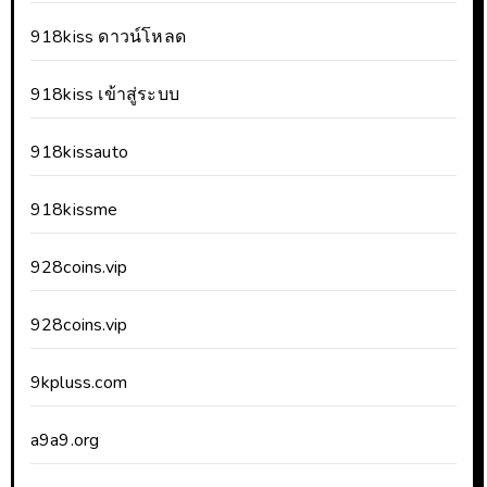
918kiss ดาวน์โหลด
918kiss เข้าสู่ระบบ
918kissauto
918kissme
928coins.vip
928coins.vip
9kpluss.com
a9a9.org