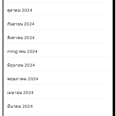
ตุลาคม 2024
กันยายน 2024
สิงหาคม 2024
กรกฎาคม 2024
มิถุนายน 2024
พฤษภาคม 2024
เมษายน 2024
มีนาคม 2024