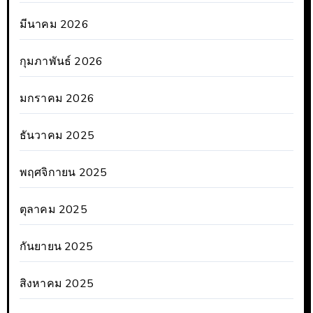
มีนาคม 2026
กุมภาพันธ์ 2026
มกราคม 2026
ธันวาคม 2025
พฤศจิกายน 2025
ตุลาคม 2025
กันยายน 2025
สิงหาคม 2025