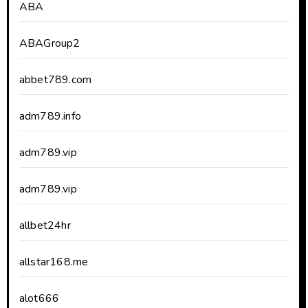
ABA
ABAGroup2
abbet789.com
adm789.info
adm789.vip
adm789.vip
allbet24hr
allstar168.me
alot666