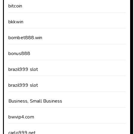
bitcoin
bkkwin
bombet888.win
bonus888
brazil999 slot
brazil999 slot
Business, Small Business
bwvip4.com
carlo999.net