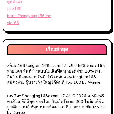
ดูหนังฟรี
faro168
https://hongkong456.me
slot66
เรื่องล่าสุด
สล็อต168 tangtem168e.com 27 JUL 2569 สล็อต168
สายแตก ลุ้นกำไรแบบไม่เสียฟีล ทุกยอดฝาก 10% เล่น
ลื่น ไม่มีสะดุด การันตี กำไรหลักแสน tangtem168
สมัครง่าย ลุ้นรางวัลใหญ่ได้ทันที Top 100 by Winnie
เครดิตฟรี hengjing168d.com 17 AUG 2026 เครดิตฟรี
คาสิโน ที่ดีที่สุด ของไทย วันเกิดรับเลย 300 ไม่ติดเทิร์น
ยูสเดียว เล่นได้ทุกเกม สล็อต168 ที่ 1 ของเอเชีย Top 71
by Daniele