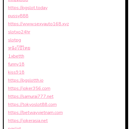
https://pgslot.today
pussy888
https://www.sexyauto168.xyz
slotxo24hr
slotpg
หนังโป๊ไทย
1xbetth
funny18
kiss918
https://pgslotth.io
https://joker356.com
https://samurai777.net
https://tokyoslot88.com
https://betwayvietnam.com
https://jokerasia.net
pgslot