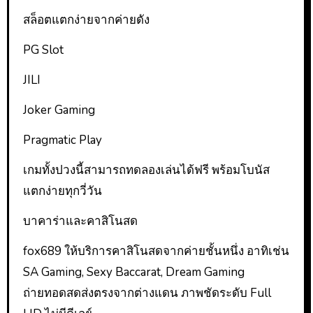
สล็อตแตกง่ายจากค่ายดัง
PG Slot
JILI
Joker Gaming
Pragmatic Play
เกมทั้งปวงนี้สามารถทดลองเล่นได้ฟรี พร้อมโบนัส
แตกง่ายทุกวี่วัน
บาคาร่าและคาสิโนสด
fox689 ให้บริการคาสิโนสดจากค่ายชั้นหนึ่ง อาทิเช่น
SA Gaming, Sexy Baccarat, Dream Gaming
ถ่ายทอดสดส่งตรงจากต่างแดน ภาพชัดระดับ Full