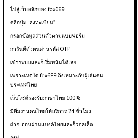
ไปสู่เว็บหลักของ fox689
คลิกปุ่ม “ลงทะเบียน”
กรอกข้อมูลส่วนตัวตามแบบฟอร์ม
การันตีตัวตนผ่านรหัส OTP
เข้าระบบและก็เริ่มพนันได้เลย
เพราะเหตุใด fox689 ถึงเหมาะกับผู้เล่นคน
ประเทศไทย
เว็บไซต์รองรับภาษาไทย 100%
มีทีมงานคนไทยให้บริการ 24 ชั่วโมง
ฝาก-ถอนผ่านแบงค์ไทยและก็วอลเล็ต
สรุป