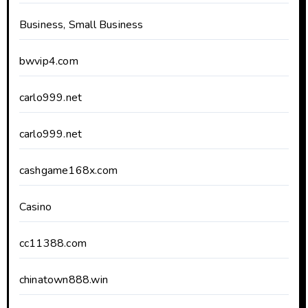
Business, Small Business
bwvip4.com
carlo999.net
carlo999.net
cashgame168x.com
Casino
cc11388.com
chinatown888.win