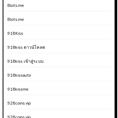
8lots.me
8lots.me
918Kiss
918kiss ดาวน์โหลด
918kiss เข้าสู่ระบบ
918kissauto
918kissme
928coins.vip
928coins.vip