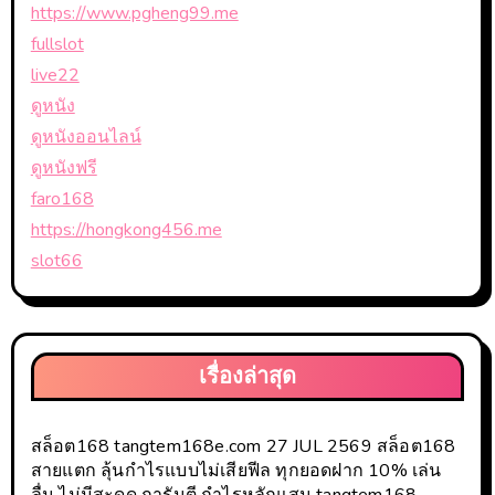
https://www.pgheng99.me
fullslot
live22
ดูหนัง
ดูหนังออนไลน์
ดูหนังฟรี
faro168
https://hongkong456.me
slot66
เรื่องล่าสุด
สล็อต168 tangtem168e.com 27 JUL 2569 สล็อต168
สายแตก ลุ้นกำไรแบบไม่เสียฟีล ทุกยอดฝาก 10% เล่น