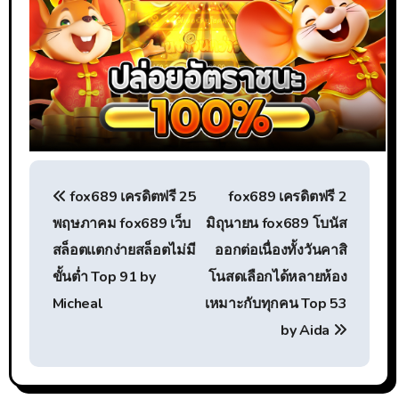
แนะแนว
เรื่อง
fox689 เครดิตฟรี 25
fox689 เครดิตฟรี 2
พฤษภาคม fox689 เว็บ
มิถุนายน fox689 โบนัส
สล็อตแตกง่ายสล็อตไม่มี
ออกต่อเนื่องทั้งวันคาสิ
ขั้นต่ำ Top 91 by
โนสดเลือกได้หลายห้อง
Micheal
เหมาะกับทุกคน Top 53
by Aida