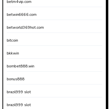
betm4vip.com
betwin6666.com
betworld369hot.com
bitcoin
bkkwin
bombet888.win
bonus888
brazil999 slot
brazil999 slot