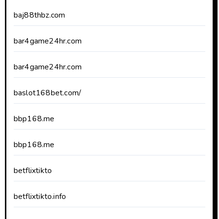
baj88thbz.com
bar4game24hr.com
bar4game24hr.com
baslot168bet.com/
bbp168.me
bbp168.me
betflixtikto
betflixtikto.info