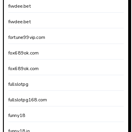
fiwdee.bet
fiwdee.bet
fortune99vip.com
fox689ok.com
fox689ok.com
fullslotpg
fullslotpg168.com
funny18
funny18.in