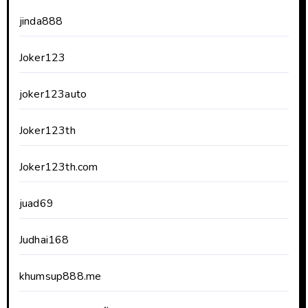
jinda888
Joker123
joker123auto
Joker123th
Joker123th.com
juad69
Judhai168
khumsup888.me