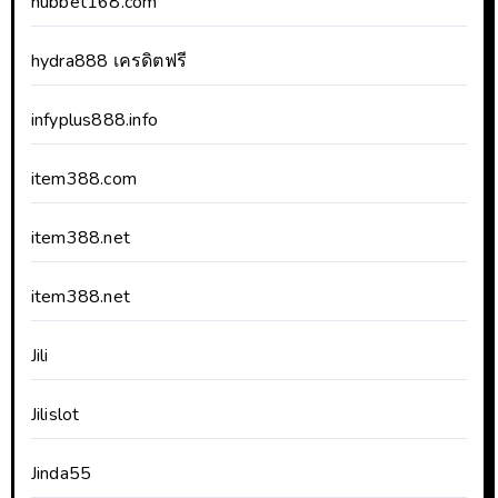
hubbet168.com
hydra888 เครดิตฟรี
infyplus888.info
item388.com
item388.net
item388.net
Jili
Jilislot
Jinda55