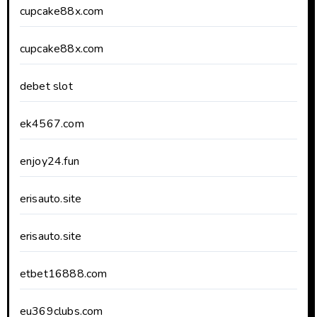
cupcake88x.com
cupcake88x.com
debet slot
ek4567.com
enjoy24.fun
erisauto.site
erisauto.site
etbet16888.com
eu369clubs.com