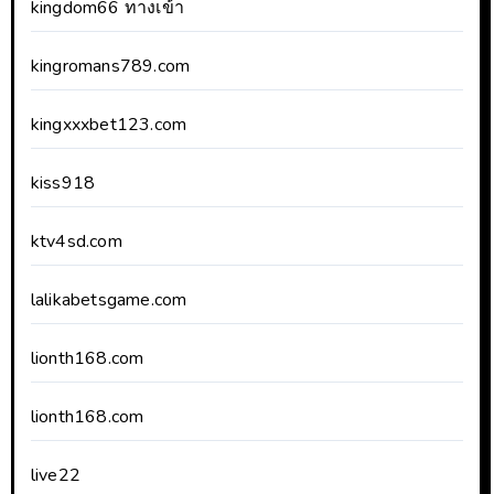
kingdom66 ทางเข้า
kingromans789.com
kingxxxbet123.com
kiss918
ktv4sd.com
lalikabetsgame.com
lionth168.com
lionth168.com
live22