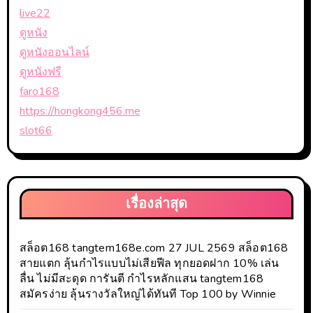
live22
ดูหนัง
ดูหนังออนไลน์
ดูหนังฟรี
faro168
https://hongkong456.me
slot66
เรื่องล่าสุด
สล็อต168 tangtem168e.com 27 JUL 2569 สล็อต168
สายแตก ลุ้นกำไรแบบไม่เสียฟีล ทุกยอดฝาก 10% เล่น
ลื่น ไม่มีสะดุด การันตี กำไรหลักแสน tangtem168
สมัครง่าย ลุ้นรางวัลใหญ่ได้ทันที Top 100 by Winnie