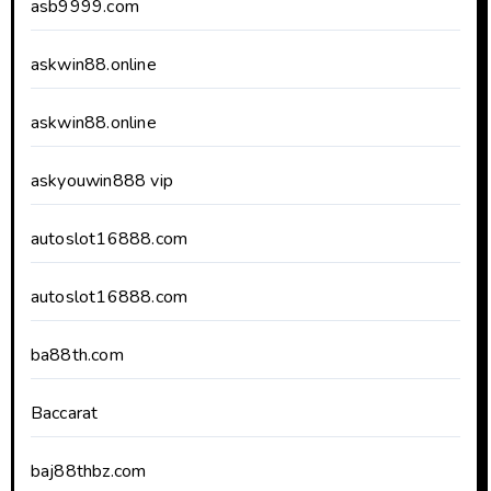
asb9999.com
askwin88.online
askwin88.online
askyouwin888 vip
autoslot16888.com
autoslot16888.com
ba88th.com
Baccarat
baj88thbz.com