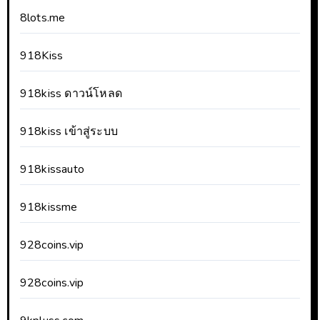
8lots.me
918Kiss
918kiss ดาวน์โหลด
918kiss เข้าสู่ระบบ
918kissauto
918kissme
928coins.vip
928coins.vip