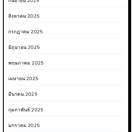
กันยายน 2025
สิงหาคม 2025
กรกฎาคม 2025
มิถุนายน 2025
พฤษภาคม 2025
เมษายน 2025
มีนาคม 2025
กุมภาพันธ์ 2025
มกราคม 2025