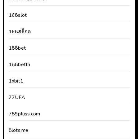
168slot
168สล็อต
188bet
188betth
1xbit1
77UFA
789pluss.com
8lots.me