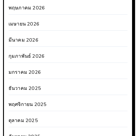
พฤษภาคม 2026
เมษายน 2026
มีนาคม 2026
กุมภาพันธ์ 2026
มกราคม 2026
ธันวาคม 2025
พฤศจิกายน 2025
ตุลาคม 2025