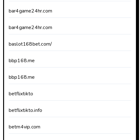
bar4game24hr.com
bar4game24hr.com
baslot168bet.com/
bbp168.me
bbp168.me
betflixtikto
betflixtikto.info
betm4vip.com