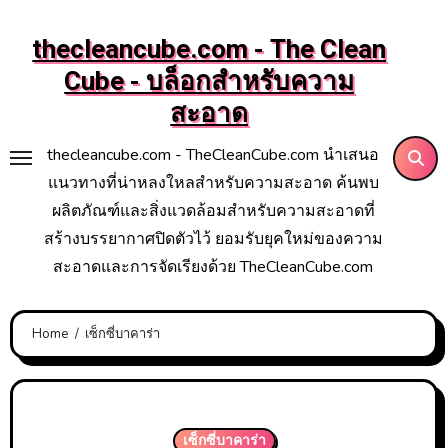
Skip
to
thecleancube.com - The Clean
content
Cube - บล็อกสำหรับความ
สะอาด
thecleancube.com - TheCleanCube.com นำเสนอ
แนวทางที่น่าหลงใหลสำหรับความสะอาด ค้นพบ
ผลิตภัณฑ์และสิ่งแวดล้อมสำหรับความสะอาดที่
สร้างบรรยากาศปิดตัวไว้ ยอมรับยุคใหม่ของความ
สะอาดและการจัดเรียงด้วย TheCleanCube.com
Home
เซ็กซี่บาคาร่า
เซ็กซี่บาคาร่า