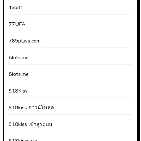
1xbit1
77UFA
789pluss.com
8lots.me
8lots.me
918Kiss
918kiss ดาวน์โหลด
918kiss เข้าสู่ระบบ