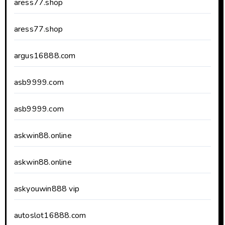
aress77.shop
aress77.shop
argus16888.com
asb9999.com
asb9999.com
askwin88.online
askwin88.online
askyouwin888 vip
autoslot16888.com