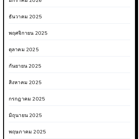
มกราคม 2026
ธันวาคม 2025
พฤศจิกายน 2025
ตุลาคม 2025
กันยายน 2025
สิงหาคม 2025
กรกฎาคม 2025
มิถุนายน 2025
พฤษภาคม 2025