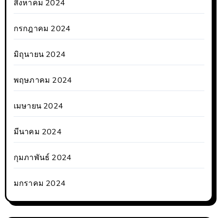
สิงหาคม 2024
กรกฎาคม 2024
มิถุนายน 2024
พฤษภาคม 2024
เมษายน 2024
มีนาคม 2024
กุมภาพันธ์ 2024
มกราคม 2024