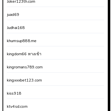
Joker123th.com
juad69
Judhai168
khumsup888.me
kingdom66 ทางเข้า
kingromans789.com
kingxxxbet123.com
kiss918
ktv4sd.com