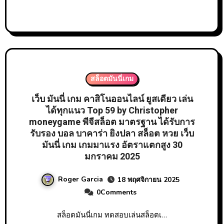
สล็อตมันนี่เกม
เว็บ มันนี่ เกม คาสิโนออนไลน์ ยูสเดียว เล่น
ได้ทุกแนว Top 59 by Christopher
moneygame พีจีสล็อต มาตรฐาน ได้รับการ
รับรอง บอล บาคาร่า ยิงปลา สล็อต หวย เว็บ
มันนี่ เกม เกมมาแรง อัตราแตกสูง 30
มกราคม 2025
Roger Garcia
18 พฤศจิกายน 2025
0Comments
สล็อตมันนี่เกม ทดสอบเล่นสล็อตเ…