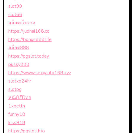
slot99
slot66
สล็อตเว็บตรง
https://judhai168.co
https://bonus888.life
สล็อต888
https://pgslot.today
pussy888
https://www.sexyauto168.xyz
slotxo24hr
slotpg
หนังโป๊ไทย
1xbetth
funny18
kiss918
https://pgslotth.io