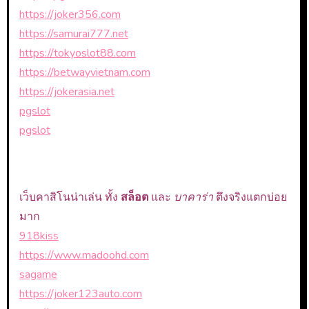
https://joker356.com
https://samurai777.net
https://tokyoslot88.com
https://betwayvietnam.com
https://jokerasia.net
pgslot
pgslot
เว็บคาสิโนน่าเล่น ทั้ง
สล็อต
และ
บาคาร่า
ตึงจริงแตกบ่อย
มาก
918kiss
https://www.madoohd.com
sagame
https://joker123auto.com