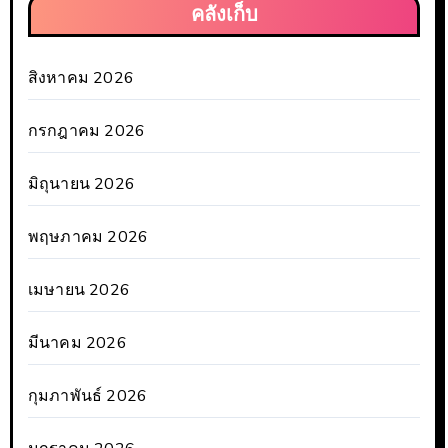
คลังเก็บ
สิงหาคม 2026
กรกฎาคม 2026
มิถุนายน 2026
พฤษภาคม 2026
เมษายน 2026
มีนาคม 2026
กุมภาพันธ์ 2026