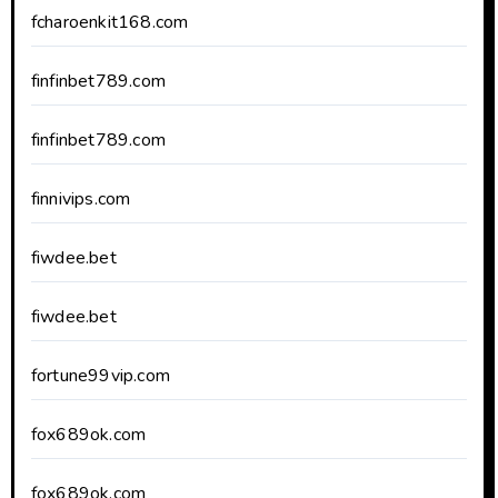
fcharoenkit168.com
finfinbet789.com
finfinbet789.com
finnivips.com
fiwdee.bet
fiwdee.bet
fortune99vip.com
fox689ok.com
fox689ok.com