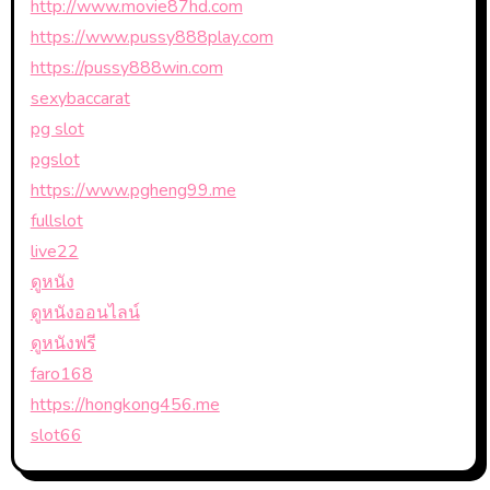
http://www.movie87hd.com
https://www.pussy888play.com
https://pussy888win.com
sexybaccarat
pg slot
pgslot
https://www.pgheng99.me
fullslot
live22
ดูหนัง
ดูหนังออนไลน์
ดูหนังฟรี
faro168
https://hongkong456.me
slot66