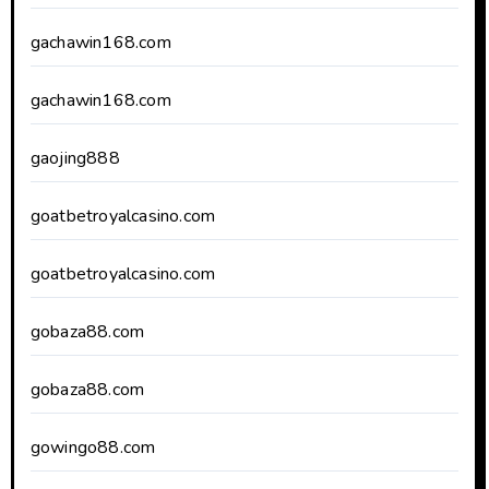
gachawin168.com
gachawin168.com
gaojing888
goatbetroyalcasino.com
goatbetroyalcasino.com
gobaza88.com
gobaza88.com
gowingo88.com