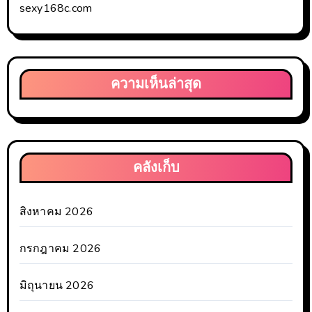
sexy168c.com
ความเห็นล่าสุด
คลังเก็บ
สิงหาคม 2026
กรกฎาคม 2026
มิถุนายน 2026