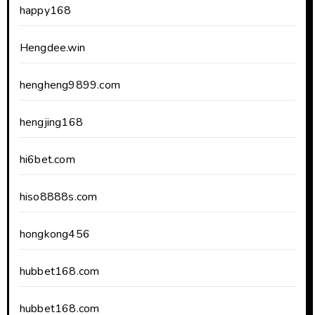
happy168
Hengdee.win
hengheng9899.com
hengjing168
hi6bet.com
hiso8888s.com
hongkong456
hubbet168.com
hubbet168.com