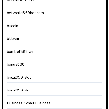
betwin6666.com
betworld369hot.com
bitcoin
bkkwin
bombet888.win
bonus888
brazil999 slot
brazil999 slot
Business, Small Business