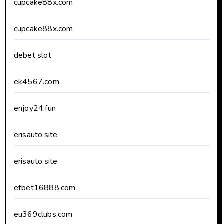
cupcake88x.com
cupcake88x.com
debet slot
ek4567.com
enjoy24.fun
erisauto.site
erisauto.site
etbet16888.com
eu369clubs.com