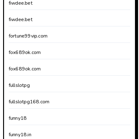
fiwdee.bet
fiwdee.bet
fortune99vip.com
fox689ok.com
fox689ok.com
fullslotpg
fullslotpg168.com
funny18
funny18.in