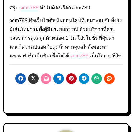
สรุป:
adm789
ทำไมต้องเลือก adm789
adm789 คือเว็บไซต์พนันออนไลน์ที่เหมาะสมกับทั้งยัง
ผู้เล่นใหม่รวมทั้งผู้มีประสบการณ์ ด้วยบริการที่ครบ
วงจร การดูแลลูกค้าตลอด 1 วัน โปรโมชั่นที่คุ้มค่า
และก็ความปลอดภัยสูง ถ้าหากคุณกำลังมองหา
แพลตฟอร์มเดิมพันเชื่อใจได้
adm789
เป็นโอกาสที่ใช่