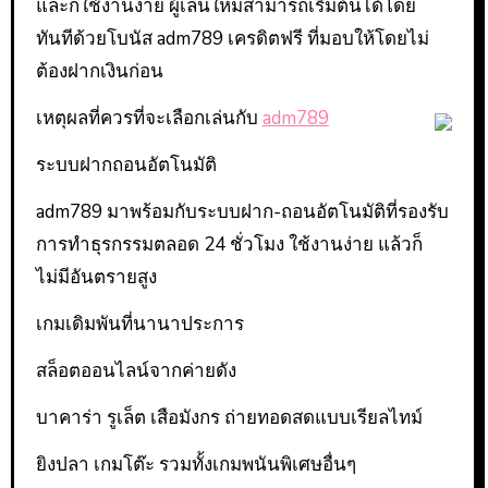
และก็ใช้งานง่าย ผู้เล่นใหม่สามารถเริ่มต้นได้โดย
ทันทีด้วยโบนัส adm789 เครดิตฟรี ที่มอบให้โดยไม่
ต้องฝากเงินก่อน
เหตุผลที่ควรที่จะเลือกเล่นกับ
adm789
ระบบฝากถอนอัตโนมัติ
adm789 มาพร้อมกับระบบฝาก-ถอนอัตโนมัติที่รองรับ
การทำธุรกรรมตลอด 24 ชั่วโมง ใช้งานง่าย แล้วก็
ไม่มีอันตรายสูง
เกมเดิมพันที่นานาประการ
สล็อตออนไลน์จากค่ายดัง
บาคาร่า รูเล็ต เสือมังกร ถ่ายทอดสดแบบเรียลไทม์
ยิงปลา เกมโต๊ะ รวมทั้งเกมพนันพิเศษอื่นๆ