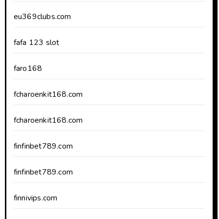
eu369clubs.com
fafa 123 slot
faro168
fcharoenkit168.com
fcharoenkit168.com
finfinbet789.com
finfinbet789.com
finnivips.com