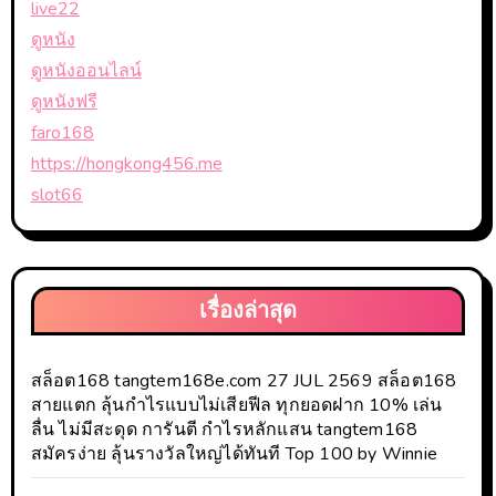
live22
ดูหนัง
ดูหนังออนไลน์
ดูหนังฟรี
faro168
https://hongkong456.me
slot66
เรื่องล่าสุด
สล็อต168 tangtem168e.com 27 JUL 2569 สล็อต168
สายแตก ลุ้นกำไรแบบไม่เสียฟีล ทุกยอดฝาก 10% เล่น
ลื่น ไม่มีสะดุด การันตี กำไรหลักแสน tangtem168
สมัครง่าย ลุ้นรางวัลใหญ่ได้ทันที Top 100 by Winnie