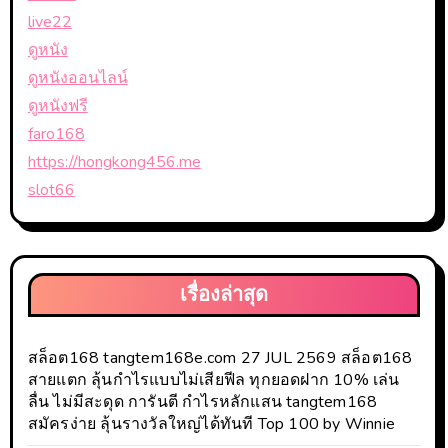
live22
ดูหนัง
ดูหนังออนไลน์
ดูหนังฟรี
faro168
https://hongkong456.me
slot66
เรื่องล่าสุด
สล็อต168 tangtem168e.com 27 JUL 2569 สล็อต168
สายแตก ลุ้นกำไรแบบไม่เสียฟีล ทุกยอดฝาก 10% เล่น
ลื่น ไม่มีสะดุด การันตี กำไรหลักแสน tangtem168
สมัครง่าย ลุ้นรางวัลใหญ่ได้ทันที Top 100 by Winnie