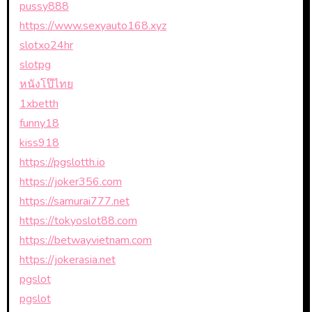
pussy888
https://www.sexyauto168.xyz
slotxo24hr
slotpg
หนังโป๊ไทย
1xbetth
funny18
kiss918
https://pgslotth.io
https://joker356.com
https://samurai777.net
https://tokyoslot88.com
https://betwayvietnam.com
https://jokerasia.net
pgslot
pgslot