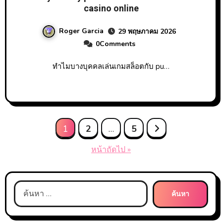
casino online
Roger Garcia
29 พฤษภาคม 2026
0Comments
ทำไมบางบุคคลเล่นเกมสล็อตกับ pu…
Posts
1
2
…
5
pagination
หน้าถัดไป »
ค้นหา
สำหรับ: