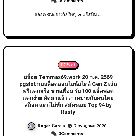
0Comments
สล็อต ชนะรางวัลใหญ่ & ฟรีสปิน …
PGSlot
สล็อต Temmax69.work 20 ก.ค. 2569
pgslot กมสล็อตออนไลน์สไตล์ Gen Z เล่น
ฟรีแตกจริง ชวนเพื่อน รับ 100 แจ็คพอต
แตกง่าย คัดมาแล้วว่า เหมาะกับคนไทย
สล็อต แตกไม่พัก สมัครเลย Top 94 by
Rusty
Roger Garcia
2 กรกฎาคม 2026
0Comments