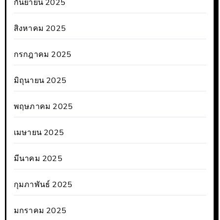
กันยายน 2025
สิงหาคม 2025
กรกฎาคม 2025
มิถุนายน 2025
พฤษภาคม 2025
เมษายน 2025
มีนาคม 2025
กุมภาพันธ์ 2025
มกราคม 2025