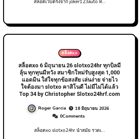
สล็อตเว็บตรงจาก joker123auto ท…
สล็อตxo
สล็อตxo 6 มิถุนายน 26 slotxo24hr ทุกบิลมี
ลุ้น ทุกทุนมีหวัง สมาชิกใหม่รับสูงสุด 1,000
แอดมิน ใส่ใจทุกข้อสงสัย เล่นง่าย จ่ายไว
ใจต้องมา slotxo คาสิโนดี ไม่มีไม่ได้แล้ว
Top 34 by Christopher Slotxo24hrf.com
Roger Garcia
18 มิถุนายน 2026
0Comments
สล็อตxo slotxo24hr นำสมัย รวดเ…