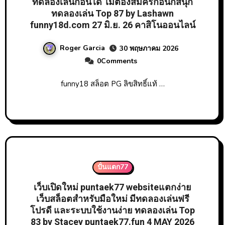
ทดลองเล่นก่อนได้ ไม่ต้องสมัครก่อนก็สนุก
ทดลองเล่น Top 87 by Lashawn
funny18d.com 27 มิ.ย. 26 คาสิโนออนไลน์
Roger Garcia
30 พฤษภาคม 2026
0Comments
funny18 สล็อต PG ลิขสิทธิ์แท้ …
ปั่นแตก77
เว็บเปิดใหม่ puntaek77 websiteแตกง่าย
เว็บสล็อตสำหรับมือใหม่ มีทดลองเล่นฟรี
โปรดี และระบบใช้งานง่าย ทดลองเล่น Top
83 by Stacey puntaek77.fun 4 MAY 2026