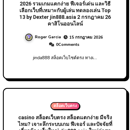
2026 รวมเกมแตกง่าย ฟีเจอร์เด่น และวิธี
เลือกเว็บที่เหมาะกับผู้เล่น ทดลองเล่น Top
13 by Dexter jin888.asia 2 กรกฎาคม 26
คาสิโนออนไลน์
Roger Garcia
15 กรกฎาคม 2026
0Comments
jinda888 สล็อตเว็บไซต์ตรง ทางเ…
สล็อตเว็บตรง
casino สล็อตเว็บตรง สล็อตแตกง่าย มีจริง
ไหม? เจาะลึกระบบเกม ฟีเจอร์ และปัจจัยที่