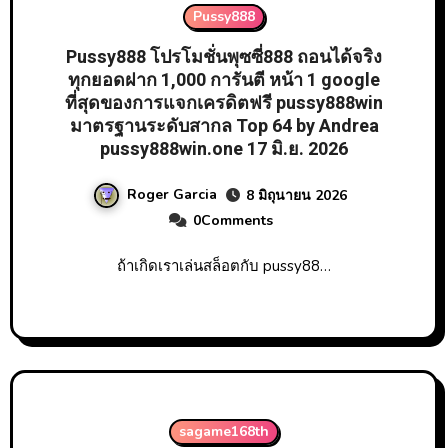
Pussy888
Pussy888 โปรโมชั่นพุซซี่888 ถอนได้จริง
ทุกยอดฝาก 1,000 การันตี หน้า 1 google
ที่สุดของการแจกเครดิตฟรี pussy888win
มาตรฐานระดับสากล Top 64 by Andrea
pussy888win.one 17 มิ.ย. 2026
Roger Garcia
8 มิถุนายน 2026
0Comments
ถ้าเกิดเราเล่นสล็อตกับ pussy88…
sagame168th