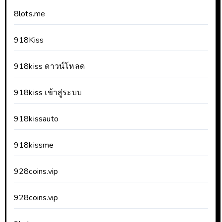
8lots.me
918Kiss
918kiss ดาวน์โหลด
918kiss เข้าสู่ระบบ
918kissauto
918kissme
928coins.vip
928coins.vip