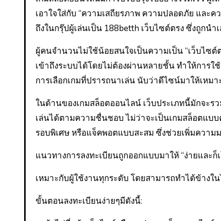
เอาใจใส่กับ “ความเสถียรภาพ ความปลอดภัย และความง่
ถึงในกรุ๊ปผู้เล่นเป็น 188betth เว็บไซต์ตรง ซึ่งถู
ผู้คนจำนวนไม่ใช้น้อยสนใจเป็นความเป็น “เว็บไซต์ตร
เข้าถึงระบบได้โดยไม่ต้องผ่านหลายชั้น ทำให้การใช้
การเลือกเกมที่ปรารถนาเล่น นับว่าดีไซน์มาให้เหมาะกั
ในด้านของเกมสล็อตออนไลน์ เว็บประเภทนี้มักจะรวมเ
เล่นได้ตามความชื่นชอบ ไม่ว่าจะเป็นเกมสล็อตแบบคลา
รอบพิเศษ หรือแจ็คพอตแบบสะสม ซึ่งช่วยเพิ่มคว
แนวทางการลงทะเบียนถูกออกแบบมาให้ “ง่ายและก็เร
เหมาะกับผู้ใช้งานทุกระดับ โดยสามารถทำได้ข้างในไ
ขั้นตอนลงทะเบียนง่ายๆมีดังนี้: