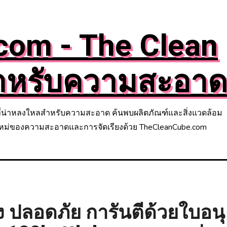
com - The Clean
สำหรับความสะอา
ี่น่าหลงใหลสำหรับความสะอาด ค้นพบผลิตภัณฑ์และสิ่งแวดล้อม
คใหม่ของความสะอาดและการจัดเรียงด้วย TheCleanCube.com
 ปลอดภัย การันตีด้วยใบอนุ