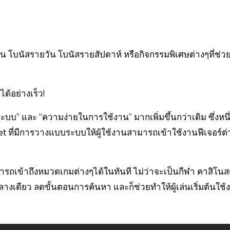
น โบนัสรายวัน โบนัสรายสัปดาห์ หรือกิจกรรมพิเศษต่างๆที่ช่วยเ
ด้อย่างเร็ว!
ะบบ” และ “ความง่ายในการใช้งาน” มากเพิ่มขึ้นกว่าเดิม ซึ่งหนึ
et ที่มีการวางแบบระบบให้ผู้ใช้งานสามารถเข้าใช้งานฟีเจอร์ต่
ารถเข้าถึงหมวดเกมต่างๆได้ในทันที ไม่ว่าจะเป็นกีฬา คาสิโนส
างเดียว ลดขั้นตอนการค้นหา และก็ช่วยทำให้ผู้เล่นเริ่มต้นใช้