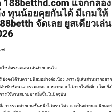
n 188betthd.com แจกกล่อง
ึง ทุนน้อยคุยกันได้ มีเกมให้
88betth จัดเลย ยูสเดียวเล่น
026
bet
ว็บไซต์ตรงวอเลท เล่นง่ายถอนไว
 ยังคงได้รับความนิยมอย่างต่อเนื่อง เพราะผู้เล่นส่วนมากอยาก
รสลับซับซ้อน และรวมเกมจากหลายค่ายไว้ภายในที่เดียว โดยยิ่ง
ห้การใช้งานสบายมากยิ่งขึ้นในปัจจุบัน
ือการรวมค่ายเกมชั้นหนึ่งไว้ครบ ไม่ว่าจะเป็นค่ายยอดนิยมอย