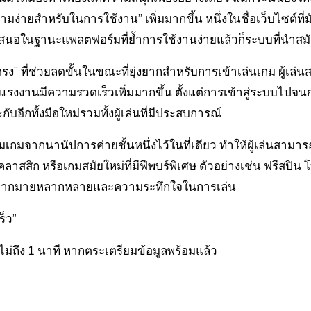
ายสำหรับในการใช้งาน” เพิ่มมากขึ้น หนึ่งในชื่อเว็บไซต์ที่มั
กนำเสนอในฐานะแพลตฟอร์มที่ย้ำการใช้งานง่ายแล้วก็ระบบที่นำสม
ง” ที่ช่วยลดขั้นในขณะที่ยุ่งยากสำหรับการเข้าเล่นเกม ผู้เล่
แรงงานมีความรวดเร็วเพิ่มมากขึ้น ตั้งแต่การเข้าสู่ระบบไปจนก
บอีกทั้งมือใหม่รวมทั้งผู้เล่นที่มีประสบการณ์
กมจากนานัปการค่ายชั้นหนึ่งไว้ในที่เดียว ทำให้ผู้เล่นสามาร
สสิก หรือเกมสมัยใหม่ที่มีฟีพบร์พิเศษ ตัวอย่างเช่น ฟรีสปิน 
ามมากมายหลากหลายและความระทึกใจในการเล่น
็ว”
ม่ถึง 1 นาที หากตระเตรียมข้อมูลพร้อมแล้ว