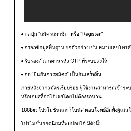
• กดปุ่ม “สมัครสมาชิก” หรือ “Register”
• กรอกข้อมูลพื้นฐาน ยกตัวอย่างเช่น หมายเลขโทรศัพท์ 
• รับรองตัวตนผ่านรหัส OTP ที่ระบบส่งให้
• กด “ยืนยันการสมัคร” เป็นอันเสร็จสิ้น
ภายหลังจากสมัครเรียบร้อย ผู้ใช้งานสามารถเข้าระบบ
หรือเกมสล็อตได้เลยโดยไม่ต้องรอนาน
188bet โปรโมชั่นและก็โบนัส ตอบโจทย์อีกทั้งผู้เล่นใ
โปรโมชั่นยอดนิยมที่พบบ่อยได้ มีดังนี้: