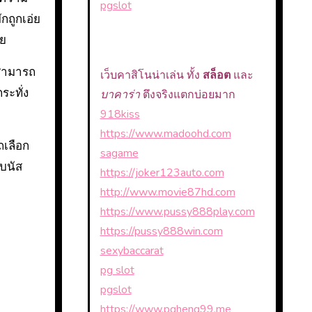
pgslot
กถูกเอ่ย
ัย
นสามารถ
เว็บคาสิโนน่าเล่น ทั้ง
สล็อต
และ
ระทั่ง
บาคาร่า
ตึงจริงแตกบ่อยมาก
918kiss
https://www.madoohd.com
ถเลือก
sagame
โบนัส
https://joker123auto.com
http://www.movie87hd.com
https://www.pussy888play.com
https://pussy888win.com
sexybaccarat
pg slot
pgslot
https://www.pgheng99.me