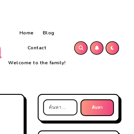
Home
Blog
ด
Contact
Welcome to the family!
ค้นหา
สำหรับ: