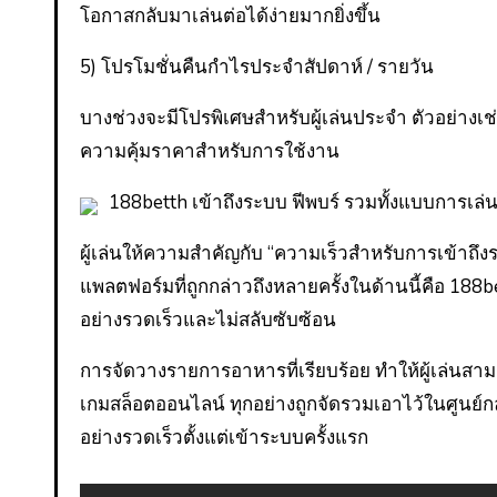
โอกาสกลับมาเล่นต่อได้ง่ายมากยิ่งขึ้น
5) โปรโมชั่นคืนกำไรประจำสัปดาห์ / รายวัน
บางช่วงจะมีโปรพิเศษสำหรับผู้เล่นประจำ ตัวอย่างเช่
ความคุ้มราคาสำหรับการใช้งาน
188betth เข้าถึงระบบ ฟีพบร์ รวมทั้งแบบการเล่นไ
ผู้เล่นให้ความสำคัญกับ “ความเร็วสำหรับการเข้าถึงร
แพลตฟอร์มที่ถูกกล่าวถึงหลายครั้งในด้านนี้คือ 188b
อย่างรวดเร็วและไม่สลับซับซ้อน
การจัดวางรายการอาหารที่เรียบร้อย ทำให้ผู้เล่นสาม
เกมสล็อตออนไลน์ ทุกอย่างถูกจัดรวมเอาไว้ในศูนย์กล
อย่างรวดเร็วตั้งแต่เข้าระบบครั้งแรก