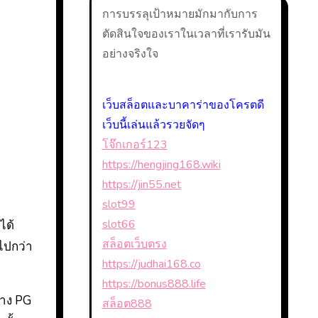
การบรรลุเป้าหมายมักมากับการ
ตัดสินใจของเราในเวลาที่เรารับมัน
อย่างจริงใจ
เว็บสล็อตและบาคาร่าของโครตดี
เว็บนี้เล่นแล้วรวยจัดๆ
โจ๊กเกอร์123
https://hengjing168.wiki
https://jin55.net
slot99
slot66
ได้
สล็อตเว็บตรง
ไปกว่า
https://judhai168.co
https://bonus888.life
่าง PG
สล็อต888